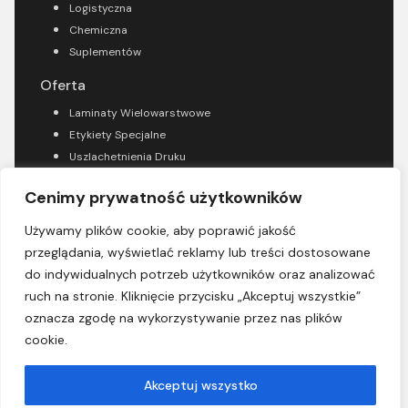
Logistyczna
Chemiczna
Suplementów
Oferta
Laminaty Wielowarstwowe
Etykiety Specjalne
Uszlachetnienia Druku
Konfekcje Saszetek
Cenimy prywatność użytkowników
Etykiety Samoprzylepne
Używamy plików cookie, aby poprawić jakość
O firmie
przeglądania, wyświetlać reklamy lub treści dostosowane
Strona Główna
do indywidualnych potrzeb użytkowników oraz analizować
O Firmie
ruch na stronie. Kliknięcie przycisku „Akceptuj wszystkie”
Strefa klienta
oznacza zgodę na wykorzystywanie przez nas plików
Technologie
cookie.
Blog
Kontakt
Akceptuj wszystko