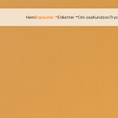
Hem
Branscher
Etiketter
Om oss
Kundzon
Tryc