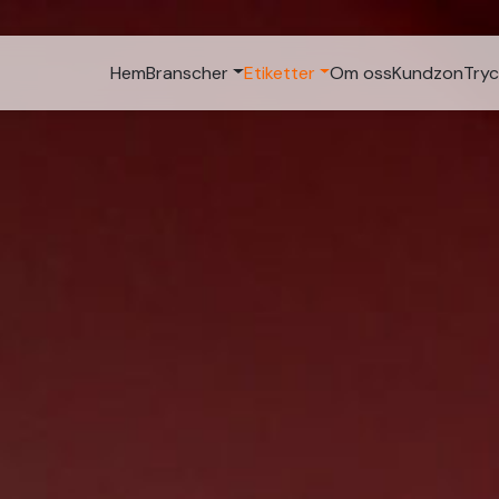
Hem
Branscher
Etiketter
Om oss
Kundzon
Tryc