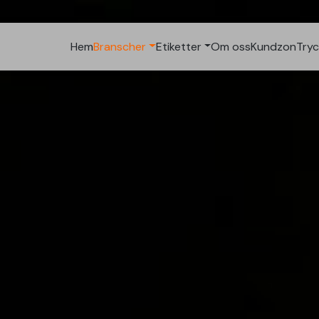
Hem
Branscher
Etiketter
Om oss
Kundzon
Tryc