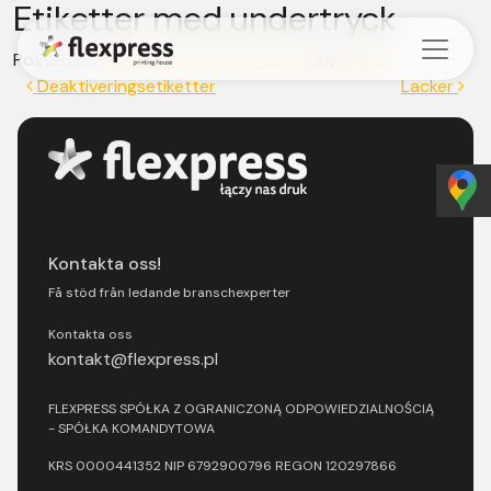
Etiketter med undertryck
Skip to content
Posted on
2025-10-23
(2025-10-23)
by
admin
Post navigation
Deaktiveringsetiketter
Lacker
Kontakta oss!
Få stöd från ledande branschexperter
Kontakta oss
kontakt@flexpress.pl
FLEXPRESS SPÓŁKA Z OGRANICZONĄ ODPOWIEDZIALNOŚCIĄ
- SPÓŁKA KOMANDYTOWA
KRS 0000441352 NIP 6792900796 REGON 120297866