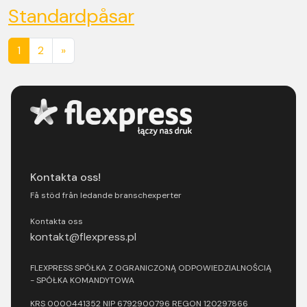
Standardpåsar
Posts navigation
1
2
»
Kontakta oss!
Få stöd från ledande branschexperter
Kontakta oss
kontakt@flexpress.pl
FLEXPRESS SPÓŁKA Z OGRANICZONĄ ODPOWIEDZIALNOŚCIĄ
- SPÓŁKA KOMANDYTOWA
KRS 0000441352 NIP 6792900796 REGON 120297866