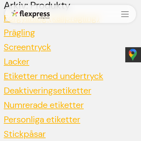
Arkiv:
Produkty
Skip to content
Förgyllning (kallprägling)
Prägling
Screentryck
Lacker
Etiketter med undertryck
Deaktiveringsetiketter
Numrerade etiketter
Personliga etiketter
Stickpåsar