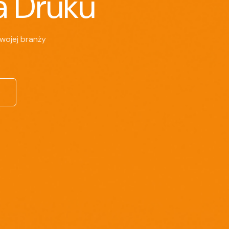
a Druku
wojej branży