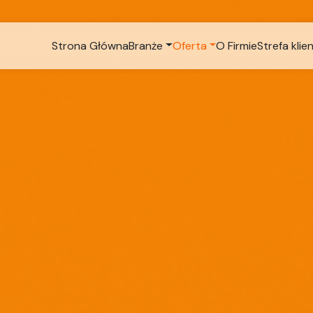
Strona Główna
Branże
Oferta
O Firmie
Strefa klie