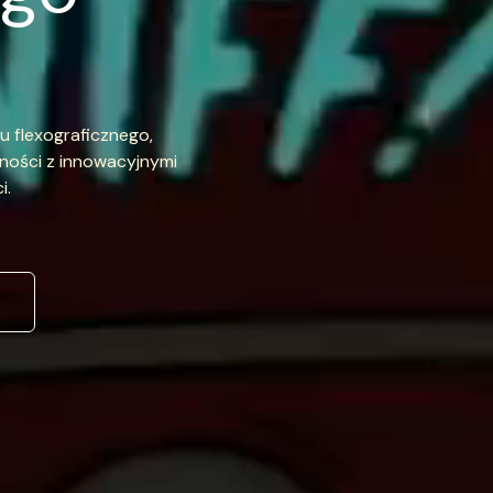
u flexograficznego,
ności z innowacyjnymi
i.