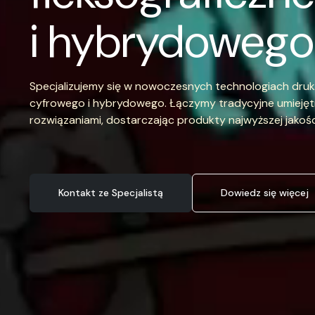
i hybrydowego
Specjalizujemy się w nowoczesnych technologiach druk
cyfrowego i hybrydowego. Łączymy tradycyjne umiejęt
rozwiązaniami, dostarczając produkty najwyższej jakośc
Kontakt ze Specjalistą
Dowiedz się więcej