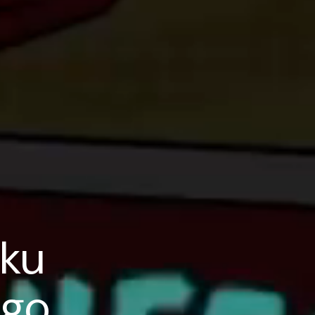
uku
ego