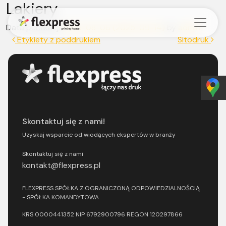
Lakiery
Przejdź do treści
Data publikacji
2025-08-06
(2025-09-14)
by
admin
Nawigacja wpisu
Etykiety z poddrukiem
Sitodruk
Skontaktuj się z nami!
Uzyskaj wsparcie od wiodących ekspertów w branży
Skontaktuj się z nami
kontakt@flexpress.pl
FLEXPRESS SPÓŁKA Z OGRANICZONĄ ODPOWIEDZIALNOŚCIĄ
- SPÓŁKA KOMANDYTOWA
KRS 0000441352 NIP 6792900796 REGON 120297866