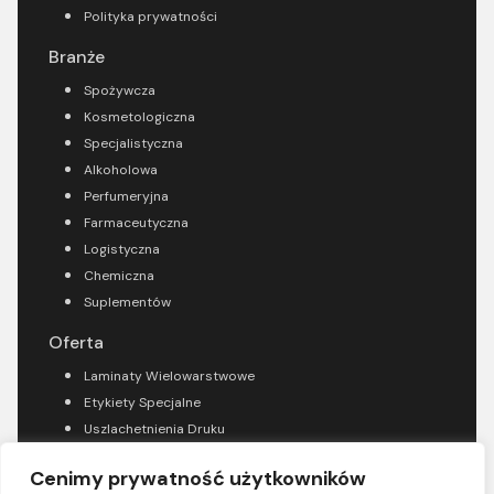
Polityka prywatności
Branże
Spożywcza
Kosmetologiczna
Specjalistyczna
Alkoholowa
Perfumeryjna
Farmaceutyczna
Logistyczna
Chemiczna
Suplementów
Oferta
Laminaty Wielowarstwowe
Etykiety Specjalne
Uszlachetnienia Druku
Konfekcje Saszetek
Cenimy prywatność użytkowników
Etykiety Samoprzylepne