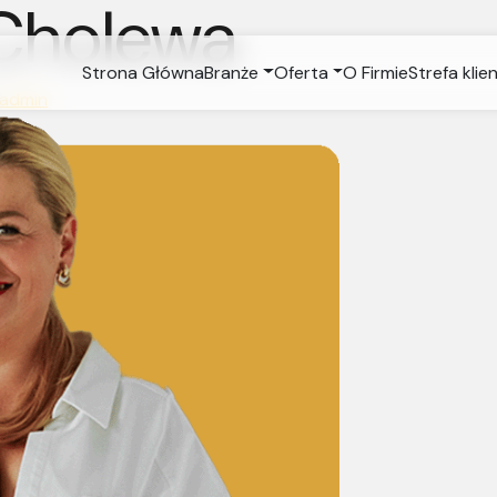
Cholewa
Strona Główna
Branże
Oferta
O Firmie
Strefa klie
admin