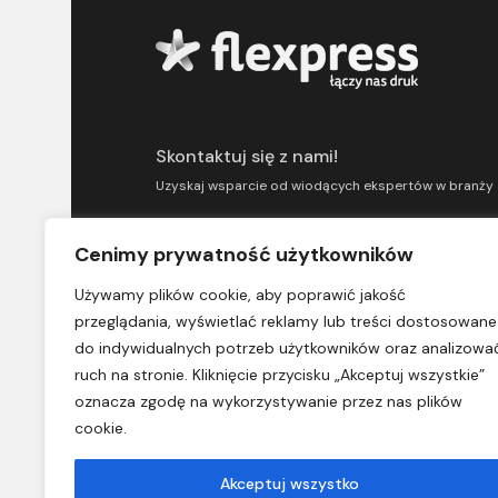
Skontaktuj się z nami!
Uzyskaj wsparcie od wiodących ekspertów w branży
Skontaktuj się z nami
Cenimy prywatność użytkowników
kontakt@flexpress.pl
Używamy plików cookie, aby poprawić jakość
FLEXPRESS SPÓŁKA Z OGRANICZONĄ
przeglądania, wyświetlać reklamy lub treści dostosowane
ODPOWIEDZIALNOŚCIĄ - SPÓŁKA KOMANDYTOWA
do indywidualnych potrzeb użytkowników oraz analizowa
KRS 0000441352 NIP 6792900796 REGON 1202978
ruch na stronie. Kliknięcie przycisku „Akceptuj wszystkie”
oznacza zgodę na wykorzystywanie przez nas plików
Polityka prywatności
cookie.
Akceptuj wszystko