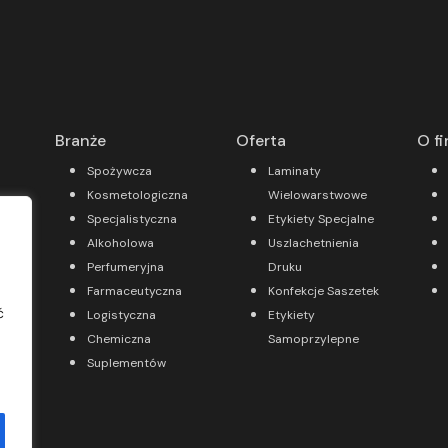
Branże
Oferta
O fi
Spożywcza
Laminaty
Kosmetologiczna
Wielowarstwowe
Specjalistyczna
Etykiety Specjalne
Alkoholowa
Uszlachetnienia
Perfumeryjna
Druku
Farmaceutyczna
Konfekcje Saszetek
ć
Logistyczna
Etykiety
66
Chemiczna
Samoprzylepne
Suplementów